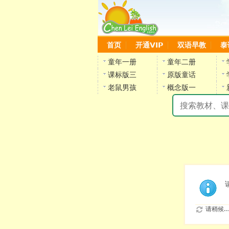
首页
开通VIP
双语早教
泰
童年一册
童年二册
课标版三
原版童话
老鼠男孩
概念版一
请稍候..