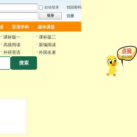
自动登录
找回密码
登录
注册
读
双语学科
媒体课堂
课标版一
课标版二
高级阅读
新编阅读
外研英语
外国名著
搜索