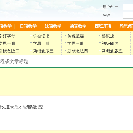
用户名
密码
语教学
日语教学
法语教学
德语教学
西班牙语
雅思阅
学好字母
学会读书
传统童谣
鲁滨逊
学思一册
学思二册
学思三册
初级阅读
新概念版二
新概念版三
新概念版四
新概念版五
搜索教材和课程
陈雷英语副网站
请先登录后才能继续浏览
.