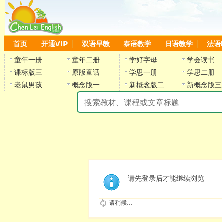
首页
开通VIP
双语早教
泰语教学
日语教学
法语
童年一册
童年二册
学好字母
学会读书
课标版三
原版童话
学思一册
学思二册
老鼠男孩
概念版一
新概念版二
新概念版三
陈
请先登录后才能继续浏览
请稍候...