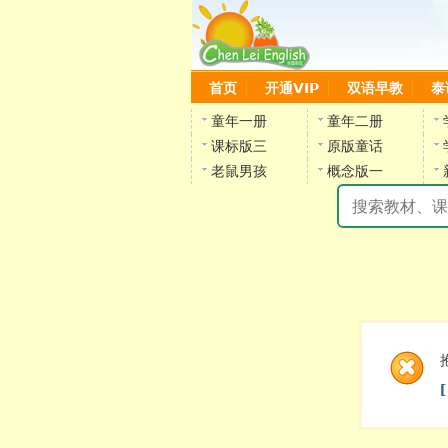
首页
开通VIP
双语早教
泰
童年一册
童年二册
课标版三
原版童话
老鼠男孩
概念版一