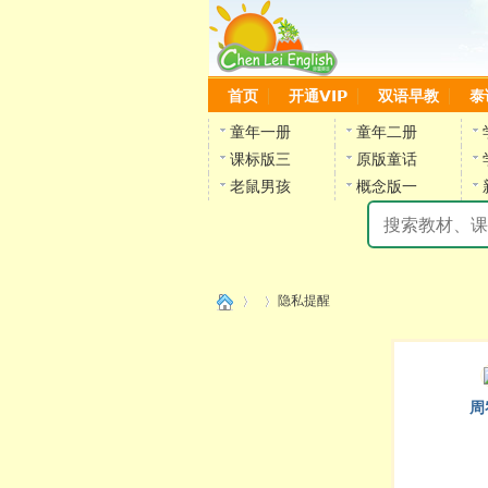
首页
开通VIP
双语早教
泰
童年一册
童年二册
课标版三
原版童话
老鼠男孩
概念版一
隐私提醒
›
›
周
陈雷