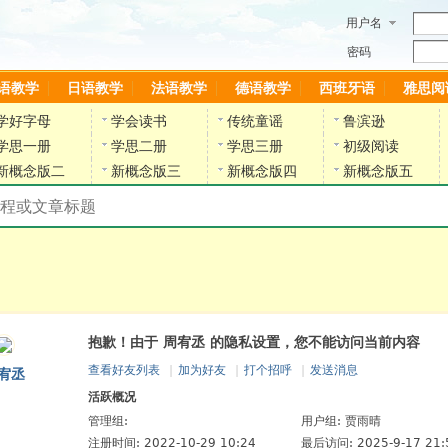
用户名
密码
语教学
日语教学
法语教学
德语教学
西班牙语
雅思阅
学好字母
学会读书
传统童谣
鲁滨逊
学思一册
学思二册
学思三册
初级阅读
新概念版二
新概念版三
新概念版四
新概念版五
搜索教材和课程
陈雷英语副网站
抱歉！由于 周宥丞 的隐私设置，您不能访问当前内容
查看好友列表
|
加为好友
|
打个招呼
|
发送消息
宥丞
活跃概况
管理组:
用户组:
贾雨晴
注册时间: 2022-10-29 10:24
最后访问: 2025-9-17 21: