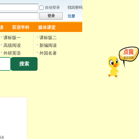
自动登录
找回密码
登录
注册
读
双语学科
媒体课堂
课标版一
课标版二
高级阅读
新编阅读
外研英语
外国名著
搜索
56