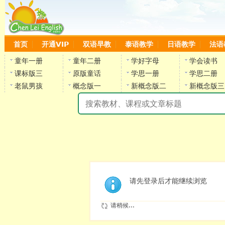
首页
开通VIP
双语早教
泰语教学
日语教学
法语
童年一册
童年二册
学好字母
学会读书
课标版三
原版童话
学思一册
学思二册
老鼠男孩
概念版一
新概念版二
新概念版三
陈
请先登录后才能继续浏览
请稍候...