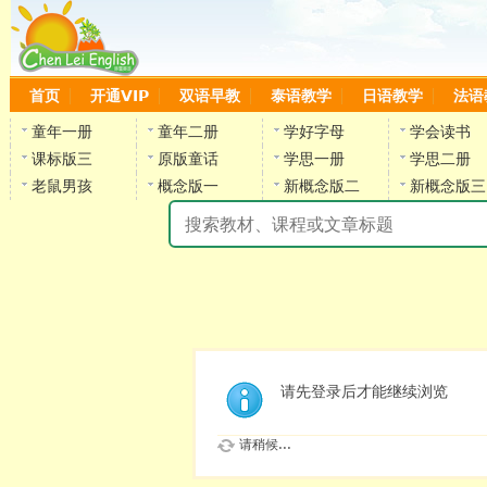
首页
开通VIP
双语早教
泰语教学
日语教学
法语
童年一册
童年二册
学好字母
学会读书
课标版三
原版童话
学思一册
学思二册
老鼠男孩
概念版一
新概念版二
新概念版三
陈
请先登录后才能继续浏览
请稍候...