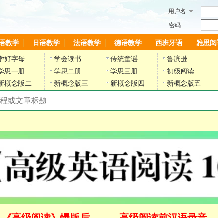
用户名
密码
语教学
日语教学
法语教学
德语教学
西班牙语
雅思阅
学好字母
学会读书
传统童谣
鲁滨逊
学思一册
学思二册
学思三册
初级阅读
新概念版二
新概念版三
新概念版四
新概念版五
搜索教材和课程
陈雷英语副网站
《高级阅读》慢版后
高级阅读前汉语录音