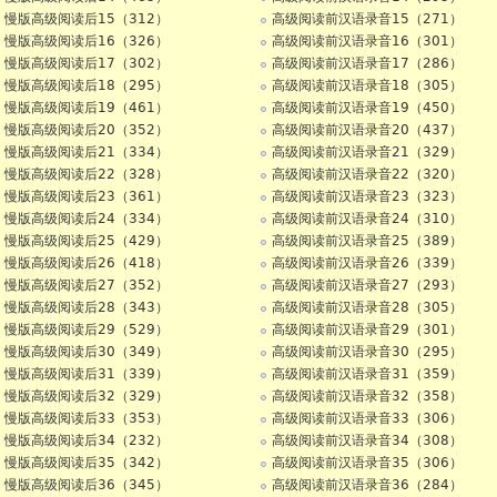
慢版高级阅读后15（312）
高级阅读前汉语录音15（271）
慢版高级阅读后16（326）
高级阅读前汉语录音16（301）
慢版高级阅读后17（302）
高级阅读前汉语录音17（286）
慢版高级阅读后18（295）
高级阅读前汉语录音18（305）
慢版高级阅读后19（461）
高级阅读前汉语录音19（450）
慢版高级阅读后20（352）
高级阅读前汉语录音20（437）
慢版高级阅读后21（334）
高级阅读前汉语录音21（329）
慢版高级阅读后22（328）
高级阅读前汉语录音22（320）
慢版高级阅读后23（361）
高级阅读前汉语录音23（323）
慢版高级阅读后24（334）
高级阅读前汉语录音24（310）
慢版高级阅读后25（429）
高级阅读前汉语录音25（389）
慢版高级阅读后26（418）
高级阅读前汉语录音26（339）
慢版高级阅读后27（352）
高级阅读前汉语录音27（293）
慢版高级阅读后28（343）
高级阅读前汉语录音28（305）
慢版高级阅读后29（529）
高级阅读前汉语录音29（301）
慢版高级阅读后30（349）
高级阅读前汉语录音30（295）
慢版高级阅读后31（339）
高级阅读前汉语录音31（359）
慢版高级阅读后32（329）
高级阅读前汉语录音32（358）
慢版高级阅读后33（353）
高级阅读前汉语录音33（306）
慢版高级阅读后34（232）
高级阅读前汉语录音34（308）
慢版高级阅读后35（342）
高级阅读前汉语录音35（306）
慢版高级阅读后36（345）
高级阅读前汉语录音36（284）