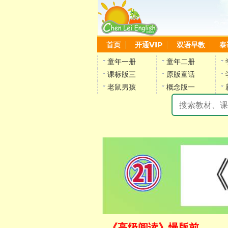
首页
开通VIP
双语早教
泰
童年一册
童年二册
课标版三
原版童话
老鼠男孩
概念版一
《高级阅读》慢版前