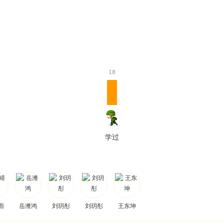
18
学过
雨
岳潍鸿
刘玥彤
刘玥彤
王东坤