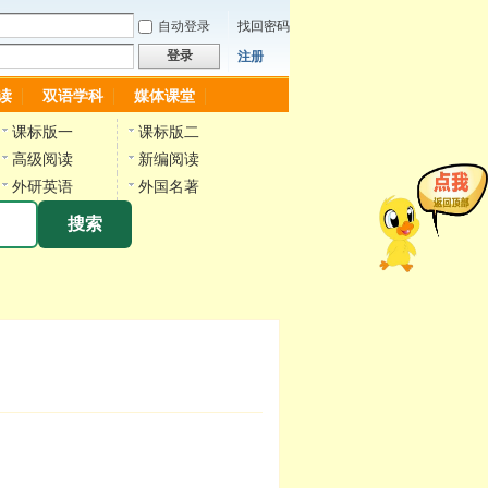
自动登录
找回密码
登录
注册
读
双语学科
媒体课堂
课标版一
课标版二
高级阅读
新编阅读
外研英语
外国名著
搜索