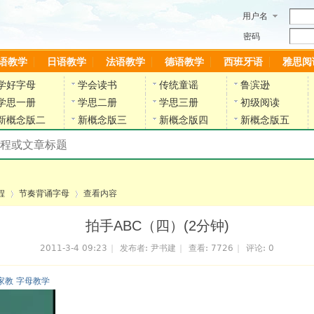
用户名
密码
语教学
日语教学
法语教学
德语教学
西班牙语
雅思阅
学好字母
学会读书
传统童谣
鲁滨逊
学思一册
学思二册
学思三册
初级阅读
新概念版二
新概念版三
新概念版四
新概念版五
搜索教材和课程
陈雷英语副网站
程
节奏背诵字母
查看内容
拍手ABC（四）(2分钟)
2011-3-4 09:23
|
发布者:
尹书建
|
查看:
7726
|
评论: 0
›
›
家教 字母教学