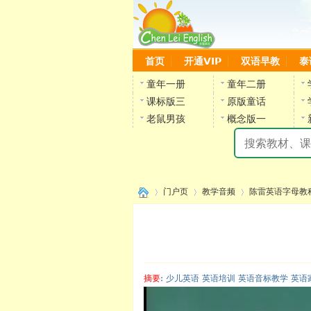
首页
开通VIP
双语早教
泰
童年一册
童年二册
课标版三
原版童话
老鼠男孩
概念版一
门户页
教学音频
陈雷英语字母教
›
›
›
摘要
: 少儿英语 英语培训 英语音标教学 英语
陈雷