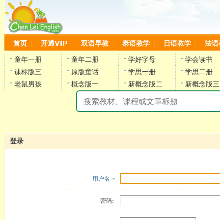
首页
开通VIP
双语早教
泰语教学
日语教学
法语
童年一册
童年二册
学好字母
学会读书
课标版三
原版童话
学思一册
学思二册
老鼠男孩
概念版一
新概念版二
新概念版三
陈
登录
用户名
密码: