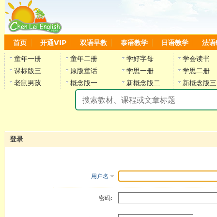
首页
开通VIP
双语早教
泰语教学
日语教学
法语
童年一册
童年二册
学好字母
学会读书
课标版三
原版童话
学思一册
学思二册
老鼠男孩
概念版一
新概念版二
新概念版三
陈
登录
用户名
密码: