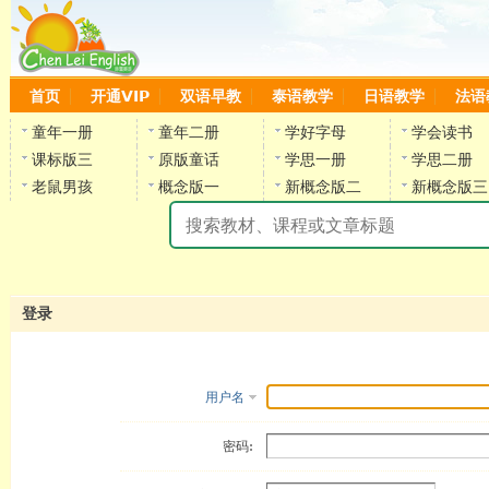
首页
开通VIP
双语早教
泰语教学
日语教学
法语
童年一册
童年二册
学好字母
学会读书
课标版三
原版童话
学思一册
学思二册
老鼠男孩
概念版一
新概念版二
新概念版三
陈
登录
用户名
密码: