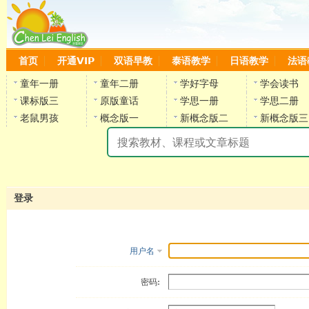
首页
开通VIP
双语早教
泰语教学
日语教学
法语
童年一册
童年二册
学好字母
学会读书
课标版三
原版童话
学思一册
学思二册
老鼠男孩
概念版一
新概念版二
新概念版三
陈
登录
用户名
密码: