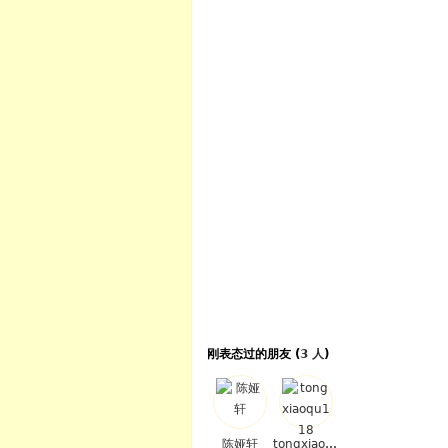
刚表态过的朋友 (
3 人
)
陈娅轩
tongxiaoqu118