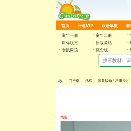
首页
开通VIP
双语早教
泰
童年一册
童年二册
课标版三
原版童话
老鼠男孩
概念版一
门户页
托福
预备版幼儿故事专栏
›
›
›
›
摘要
: `
陈雷