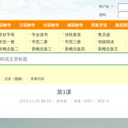
用户名
密码
语教学
日语教学
法语教学
德语教学
西班牙语
雅思阅
学好字母
学会读书
传统童谣
鲁滨逊
学思一册
学思二册
学思三册
初级阅读
新概念版二
新概念版三
新概念版四
新概念版五
搜索教材和课程
陈雷英语副网站
汉语（视频）
查看内容
第1课
2022-11-29 08:16
|
发布者:
|
查看:
1097
|
评论: 0
›