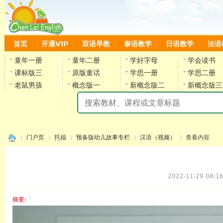
首页
开通VIP
双语早教
泰语教学
日语教学
法语
童年一册
童年二册
学好字母
学会读书
课标版三
原版童话
学思一册
学思二册
老鼠男孩
概念版一
新概念版二
新概念版三
陈
门户页
托福
预备版幼儿故事专栏
汉语（视频）
查看内容
2022-11-29 08:1
›
›
›
›
›
摘要
: `
陈雷