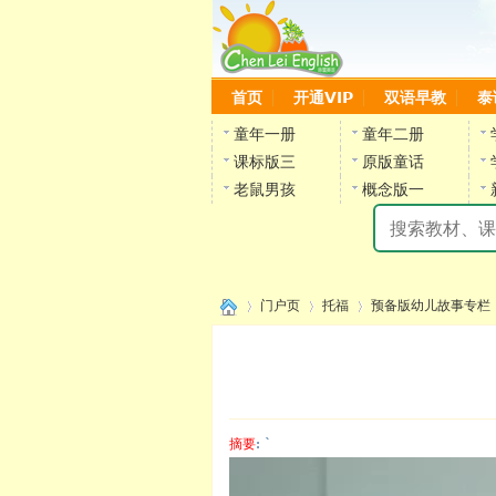
首页
开通VIP
双语早教
泰
童年一册
童年二册
课标版三
原版童话
老鼠男孩
概念版一
门户页
托福
预备版幼儿故事专栏
›
›
›
›
摘要
: `
陈雷