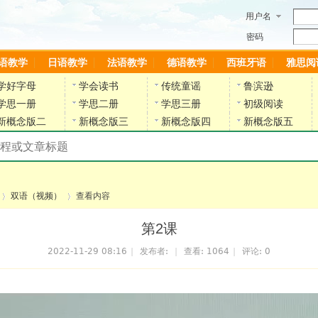
用户名
密码
语教学
日语教学
法语教学
德语教学
西班牙语
雅思阅
学好字母
学会读书
传统童谣
鲁滨逊
学思一册
学思二册
学思三册
初级阅读
新概念版二
新概念版三
新概念版四
新概念版五
搜索教材和课程
陈雷英语副网站
双语（视频）
查看内容
第2课
2022-11-29 08:16
|
发布者:
|
查看:
1064
|
评论: 0
›