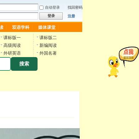
自动登录
找回密码
登录
注册
读
双语学科
媒体课堂
课标版一
课标版二
高级阅读
新编阅读
外研英语
外国名著
搜索