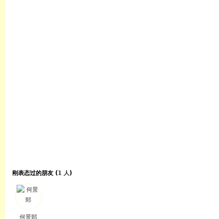
刚表态过的朋友 (
1 人
)
何景郅