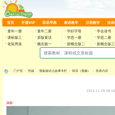
首页
开通VIP
双语早教
泰语教学
日语教学
法语
童年一册
童年二册
学好字母
学会读书
课标版三
原版童话
学思一册
学思二册
老鼠男孩
概念版一
新概念版二
新概念版三
陈
门户页
托福
预备版幼儿故事专栏
双语（视频）
查看内容
2022-11-29 08:1
›
›
›
›
›
摘要
: `
陈雷