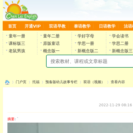
首页
开通VIP
双语早教
泰语教学
日语教学
法语
童年一册
童年二册
学好字母
学会读书
课标版三
原版童话
学思一册
学思二册
老鼠男孩
概念版一
新概念版二
新概念版三
陈
门户页
托福
预备版幼儿故事专栏
双语（视频）
查看内容
2022-11-29 08:16
›
›
›
›
›
摘要
: `
陈雷