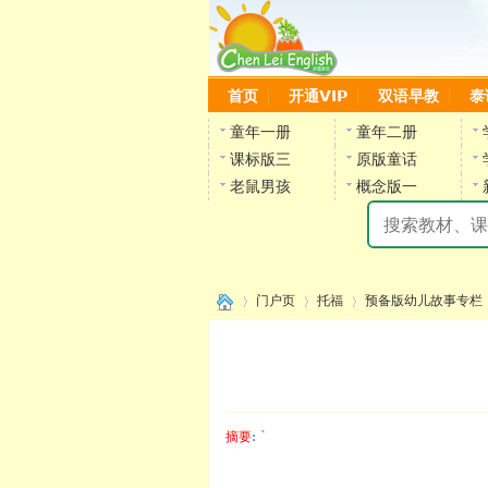
首页
开通VIP
双语早教
泰
童年一册
童年二册
课标版三
原版童话
老鼠男孩
概念版一
门户页
托福
预备版幼儿故事专栏
›
›
›
›
摘要
: `
陈雷