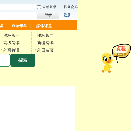
自动登录
找回密码
登录
注册
读
双语学科
媒体课堂
课标版一
课标版二
高级阅读
新编阅读
外研英语
外国名著
搜索