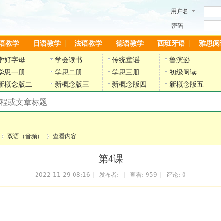
用户名
密码
语教学
日语教学
法语教学
德语教学
西班牙语
雅思阅
学好字母
学会读书
传统童谣
鲁滨逊
学思一册
学思二册
学思三册
初级阅读
新概念版二
新概念版三
新概念版四
新概念版五
搜索教材和课程
陈雷英语副网站
双语（音频）
查看内容
第4课
2022-11-29 08:16
|
发布者:
|
查看:
959
|
评论: 0
›