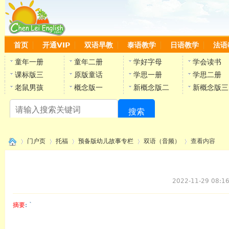
首页
开通VIP
双语早教
泰语教学
日语教学
法语
童年一册
童年二册
学好字母
学会读书
课标版三
原版童话
学思一册
学思二册
老鼠男孩
概念版一
新概念版二
新概念版三
搜索
陈
门户页
托福
预备版幼儿故事专栏
双语（音频）
查看内容
2022-11-29 08:1
›
›
›
›
›
摘要
: `
陈雷