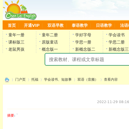
首页
开通VIP
双语早教
泰语教学
日语教学
法语
童年一册
童年二册
学好字母
学会读书
课标版三
原版童话
学思一册
学思二册
老鼠男孩
概念版一
新概念版二
新概念版三
陈
门户页
托福
学会读书、短故事
双语（音频）
查看内容
2022-11-29 08:1
›
›
›
›
›
摘要
: `
陈雷