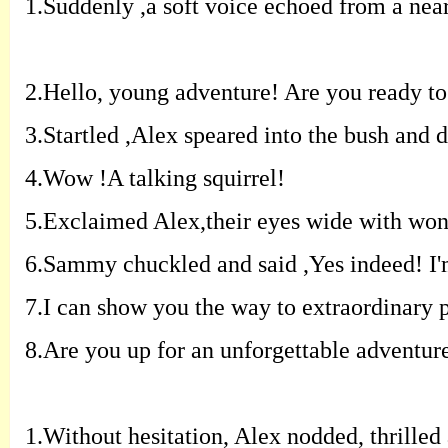
1.
Suddenly ,a soft voice echoed from a nearb
2.
Hello, young adventure! Are you ready to 
3.
Startled ,Alex speared into the bush and 
4.
Wow !A talking squirrel!
5.
Exclaimed Alex,their eyes wide with won
6.
Sammy chuckled and said ,Yes indeed! I'm 
7.
I can show you the way to extraordinary p
8.
Are you up for an unforgettable adventur
1.
Without hesitation, Alex nodded, thrilled 