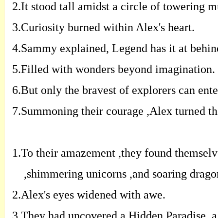
2.
It stood tall amidst a circle of towering
3.
Curiosity burned within Alex's heart.
4.
Sammy explained, Legend has it at behind
5.F
illed with wonders beyond imagination.
6.
But only the bravest of explorers can ente
7.
Summoning their courage ,Alex turned th
1.
To their amazement ,they found themselve
,shimmering unicorns ,and soaring drago
2.
Alex's eyes widened with awe.
3.
They had uncovered a Hidden Paradise, a 