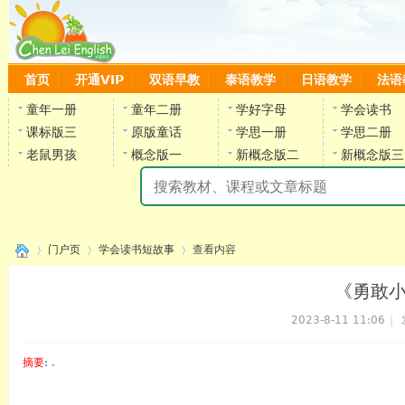
首页
开通VIP
双语早教
泰语教学
日语教学
法语
童年一册
童年二册
学好字母
学会读书
课标版三
原版童话
学思一册
学思二册
老鼠男孩
概念版一
新概念版二
新概念版三
陈
门户页
学会读书短故事
查看内容
《勇敢
2023-8-11 11:06
|
›
›
›
摘要
: .
陈雷