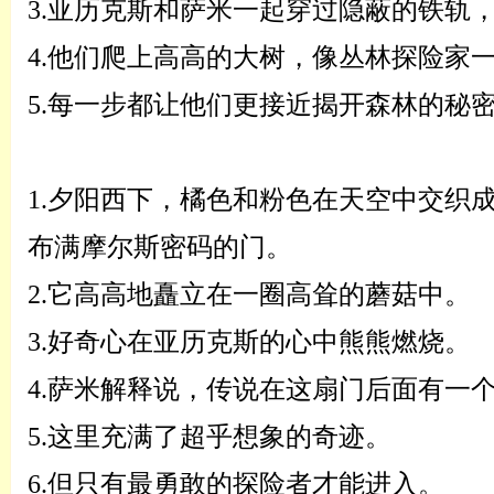
3.
亚历克斯和萨米一起穿过隐蔽的铁轨
4.
他们爬上高高的大树，像丛林探险家
5.
每一步都让他们更接近揭开森林的秘
1.
夕阳西下，橘色和粉色在天空中交织
布满摩尔斯密码的门。
2.
它高高地矗立在一圈高耸的蘑菇中。
3.
好奇心在亚历克斯的心中熊熊燃烧。
4.
萨米解释说，传说在这扇门后面有一
5.
这里充满了超乎想象的奇迹。
6.
但只有最勇敢的探险者才能进入。