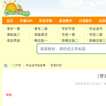
首页
开通VIP
双语早教
泰语教学
日语教学
法语
童年一册
童年二册
学好字母
学会读书
课标版三
原版童话
学思一册
学思二册
老鼠男孩
概念版一
新概念版二
新概念版三
陈
门户页
学会读书短故事
查看内容
《苹
2023-8-11 11:22
|
发
›
›
›
摘要
: .
陈雷