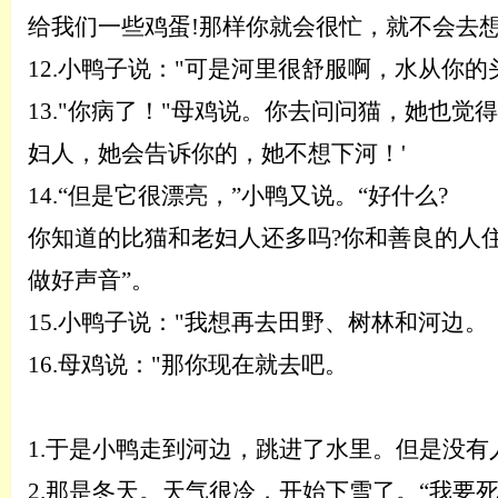
给我们一些鸡蛋
!那样你就会很忙，就不会去想
12.
小鸭子说：
"可是河里很舒服啊，水
从
你的
13.
"你病了！"母鸡说。你去问问猫，她也觉
妇人
，她会告诉你的，她不想下河！
'
14.
“但是它很漂亮，”小鸭又说。“好什么?
你知道的比猫和老妇人还多吗
?你和善良的人
做好声音”。
15.
小鸭子说：
"我想再去田野、树林和河边。
16.
母鸡说：
"那你现在就去吧。
1.于是小鸭走到河边，跳进了水里。但是没
2.
那是冬天。天气很冷，开始下雪了。
“我要