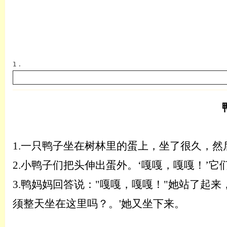
1 .
英语
1.
一只鸭子坐在树林里的蛋上，坐了很久，然
2.
小鸭子们把头伸出蛋外。
‘
嘎嘎，嘎嘎
！
’
它
3.
鸭妈妈回答说：
"嘎嘎，嘎嘎！"她站了起来
须整天坐在这里吗？。
'她又坐下来。