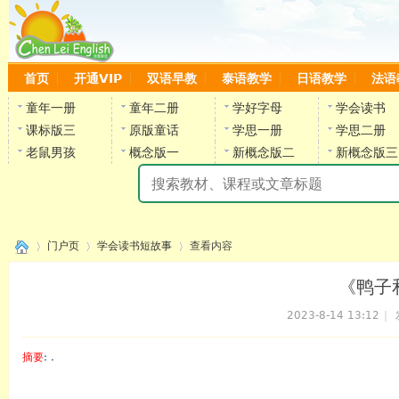
首页
开通VIP
双语早教
泰语教学
日语教学
法语
童年一册
童年二册
学好字母
学会读书
课标版三
原版童话
学思一册
学思二册
老鼠男孩
概念版一
新概念版二
新概念版三
陈
门户页
学会读书短故事
查看内容
《鸭子
2023-8-14 13:12
|
›
›
›
摘要
: .
陈雷