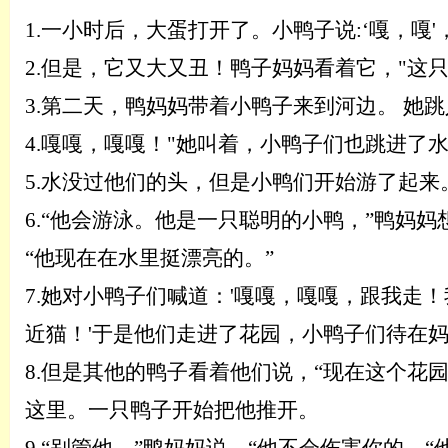
1.
一小时后，大蛋打开了。小鸭子说
:
‘
嘎，嘎
2.
但是，它又大又丑！鸭子
妈妈
看着它
，
"这
3.
第二天，鸭妈妈带着小鸭子来到河边。
她跳
4.
嘎嘎，嘎嘎！
"她叫着，小鸭子们也跳进了
5.
水没过他们的头，但是小鸭们开始游了起来
6.
“他会游泳。他是一只聪明的小鸭，”鸭妈妈
“他现在在水里挺漂亮的。”
7.
她对小鸭子们喊道：
'嘎嘎，嘎嘎，跟我走
近猫！'于是他们走进了花园，小鸭子们待在
8.
但是其他的鸭子看着他们说，
“现在这个花
这里。一只鸭子开始把他推开。