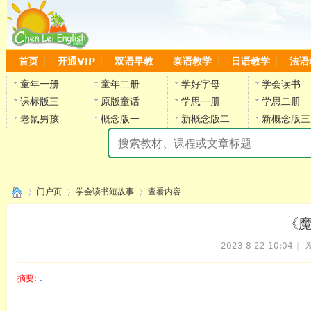
首页
开通VIP
双语早教
泰语教学
日语教学
法语
童年一册
童年二册
学好字母
学会读书
课标版三
原版童话
学思一册
学思二册
老鼠男孩
概念版一
新概念版二
新概念版三
陈
门户页
学会读书短故事
查看内容
《
2023-8-22 10:04
|
发
›
›
›
摘要
: .
陈雷