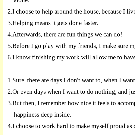
alone.
2.
I choose to help around the house, because I live
3.
Helping means it gets done faster.
4.
Afterwards, there are fun things we can do!
5.
Before I go play with my friends, I make sure 
6.
I know finishing my work will allow me to hav
1.
Sure, there are days I don't want to, when I want
2.
Or even days when I want to do nothing, and jus
3.
But then, I remember how nice it feels to accom
happiness deep inside.
4.
I choose to work hard to make myself proud as 