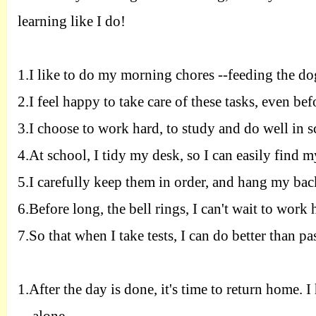
learning like I do!
1.
I like to do my morning chores --feeding the 
2.
I feel happy to take care of these tasks, even be
3.
I choose to work hard, to study and do well in 
4.
At school, I tidy my desk, so I can easily find 
5.
I carefully keep them in order, and hang my ba
6.
Before long, the bell rings, I can't wait to work h
7.
So that when I take tests, I can do better than pa
1.
After the day is done, it's time to return home. 