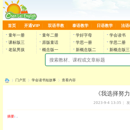
首页
开通VIP
双语早教
泰语教学
日语教学
法语
童年一册
童年二册
学好字母
学会读书
课标版三
原版童话
学思一册
学思二册
老鼠男孩
概念版一
新概念版二
新概念版三
陈
门户页
学会读书短故事
查看内容
《我选择努力工
2023-9-4 13:35
|
发
›
›
›
摘要
: .
陈雷