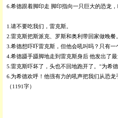
6.
希德跟着脚印走
脚印指向一只巨大的恐龙
，
1.
请不要吃我们，雷克斯。
2.
雷克斯
把
斯派克、罗斯和奥利
带
回家
做晚餐
3.
希德想吓吓雷克斯，但他会吼叫吗？只有一
4.
希德蹑手蹑脚地走到雷克斯身后
他发出了最
5.
雷克斯吓坏了，头也不回地跑开了。
"为希
6.
为希德欢呼！他强有力的吼声把我们从恐龙
（
1191字
）