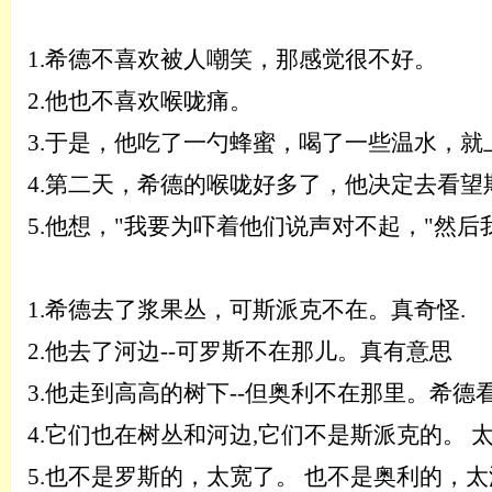
1.
希德不喜欢被人嘲笑，那感觉很不好。
2.
他也不喜欢喉咙痛。
3.
于是，他吃了一勺蜂蜜，喝了一些温水，就
4.
第二天，希德的喉咙好多了，他决定去看望
5.
他想，
"我要为吓着他们说声对不起，"然后
1.
希德去了浆果丛，可斯派克不在。真奇怪
.
2.
他去了河边
--可罗斯不在那儿。真有意思
3.
他走到高高的树下
--但奥利不在那里。希德
4.
它们也在树丛和河边
,
它们不是斯派克的
。
5.
也不是罗斯的，太宽了
。
也不是奥利的，太