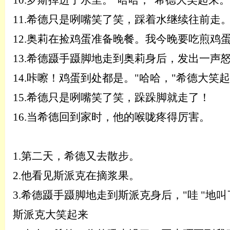
10.
罗斯掉进了水里。
"哈哈，"希德大笑起来。
11.
希德只是咧嘴笑了笑，踩着水继续往前走
12.
奥莉在捡鸡蛋准备晚餐。我今晚要吃煎鸡
13.
希德蹑手蹑脚地走到奥莉身后，发出一声
14.
咔嚓！鸡蛋到处都是。
"哈哈，"希德大笑
15.
希德只是咧嘴笑了笑，跺跺脚就走了！
16.
当希德回到家时，他的喉咙疼得厉害。
1.
第二天，希德又去散步。
2.
他看见斯派克在摘浆果。
3.
希德蹑手蹑脚地走到斯派克身后，
"
哇
"地
斯派克大笑起来