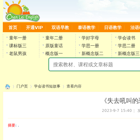
首页
开通VIP
双语早教
泰语教学
日语教学
法语
童年一册
童年二册
学好字母
学会读书
课标版三
原版童话
学思一册
学思二册
老鼠男孩
概念版一
新概念版二
新概念版三
陈
门户页
学会读书短故事
查看内容
《失去吼叫的恐
2023-9-7 15:40
|
发
›
›
›
摘要
: .
陈雷