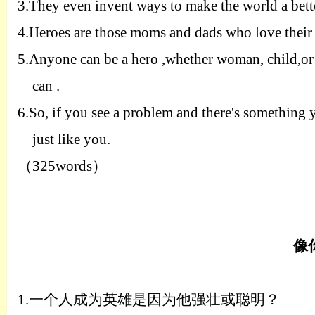
3.T
hey even invent ways to make the world a bette
4.H
eroes are those moms and dads who love their 
5.A
nyone can be a hero ,whether woman, child,or 
can .
6.S
o, if you see a problem and there's something 
just like you.
（
325words
）
像
1.
一个人成为英雄是因为他强壮或聪明？