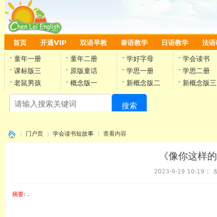
首页
开通VIP
双语早教
泰语教学
日语教学
法语
童年一册
童年二册
学好字母
学会读书
课标版三
原版童话
学思一册
学思二册
老鼠男孩
概念版一
新概念版二
新概念版三
搜索
陈
门户页
学会读书短故事
查看内容
《像你这样的英
2023-9-19 10:19
|
发
›
›
›
摘要
: .
陈雷