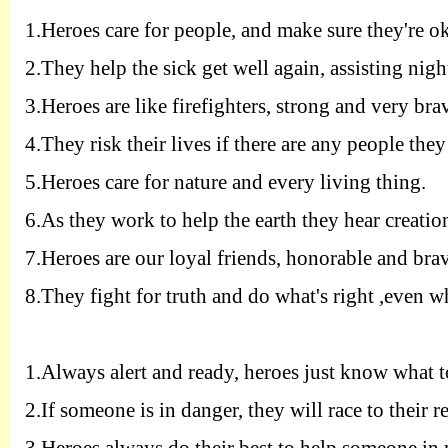
1.H
eroes care for people, and make sure they're o
2.T
hey help the sick get well again, assisting nigh
3.H
eroes are like firefighters, strong and very bra
4.T
hey risk their lives if there are any people they
5.H
eroes care for nature and every living thing.
6.A
s they work to help the earth they hear creatio
7.H
eroes are our loyal friends, honorable and bra
8.T
hey fight for truth and do what's right ,even w
1.A
lways alert and ready, heroes just know what t
2.I
f someone is in danger, they will race to their r