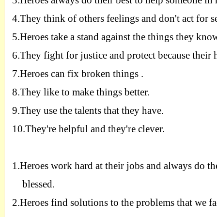
3.H
eroes always do their best to help someone in 
4.T
hey think of others feelings and don't act for s
5.H
eroes take a stand against the things they kno
6.T
hey fight for justice and protect because their 
7.H
eroes can fix broken things .
8.T
hey like to make things better.
9.T
hey use the talents that they have.
10.T
hey're helpful and they're clever.
1.H
eroes work hard at their jobs and always do the
blessed.
2.H
eroes find solutions to the problems that we fa