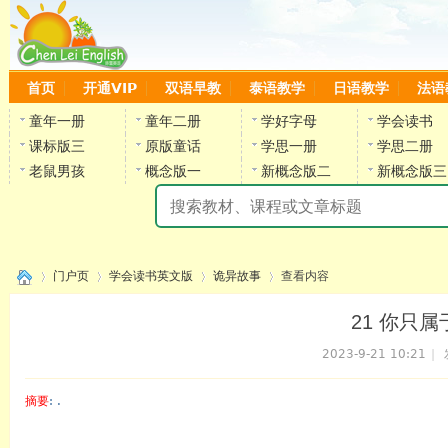
首页
开通VIP
双语早教
泰语教学
日语教学
法语
童年一册
童年二册
学好字母
学会读书
课标版三
原版童话
学思一册
学思二册
老鼠男孩
概念版一
新概念版二
新概念版三
陈
门户页
学会读书英文版
诡异故事
查看内容
21 你只属于我
2023-9-21 10:21
|
›
›
›
›
摘要
: .
陈雷