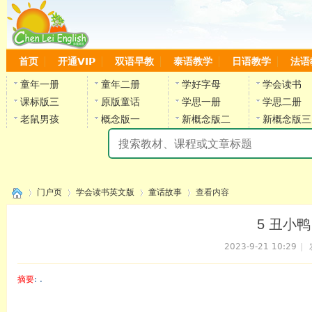
首页
开通VIP
双语早教
泰语教学
日语教学
法语
童年一册
童年二册
学好字母
学会读书
课标版三
原版童话
学思一册
学思二册
老鼠男孩
概念版一
新概念版二
新概念版三
陈
门户页
学会读书英文版
童话故事
查看内容
5 丑小鸭 T
2023-9-21 10:29
|
›
›
›
›
摘要
: .
陈雷