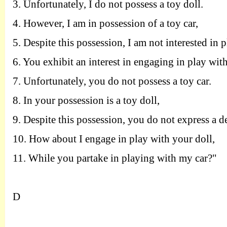
3. Unfortunately, I do not possess a toy doll.
4. However, I am in possession of a toy car,
5. Despite this possession, I am not interested in p
6. You exhibit an interest in engaging in play with
7. Unfortunately, you do not possess a toy car.
8. In your possession is a toy doll,
9. Despite this possession, you do not express a de
10. How about I engage in play with your doll,
11. While you partake in playing with my car?"
D