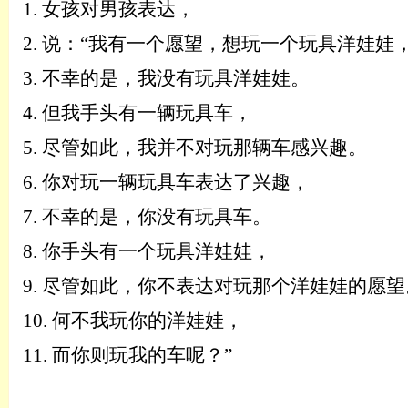
1. 女孩对男孩表达，
2. 说：“我有一个愿望，想玩一个玩具洋娃娃
3. 不幸的是，我没有玩具洋娃娃。
4. 但我手头有一辆玩具车，
5. 尽管如此，我并不对玩那辆车感兴趣。
6. 你对玩一辆玩具车表达了兴趣，
7. 不幸的是，你没有玩具车。
8. 你手头有一个玩具洋娃娃，
9. 尽管如此，你不表达对玩那个洋娃娃的愿望
10. 何不我玩你的洋娃娃，
11. 而你则玩我的车呢？”