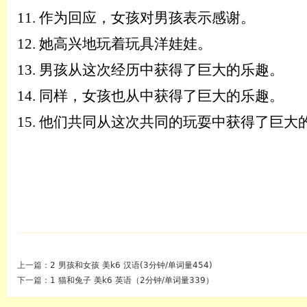
11. 作为回应，女孩对男孩表示感谢。
12. 她高兴地玩着玩具洋娃娃。
13. 男孩从这次经历中获得了巨大的乐趣。
14. 同样，女孩也从中获得了巨大的乐趣。
15. 他们共同从这次共同的玩耍中获得了巨大
上一篇：
2 男孩和女孩 美k6 汉语(3分钟/单词量454)
下一篇：
1 猫和兔子 美k6 英语（2分钟/单词量339）