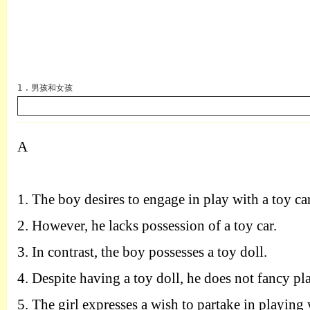
1 . 男孩和女孩
A
英语
1. The boy desires to engage in play with a toy car
2. However, he lacks possession of a toy car.
3. In contrast, the boy possesses a toy doll.
4. Despite having a toy doll, he does not fancy pla
5. The girl expresses a wish to partake in playing 