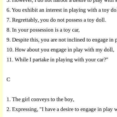
5. However, I do not harbor a desire to play with s
6. You exhibit an interest in playing with a toy dol
7. Regrettably, you do not possess a toy doll.
8. In your possession is a toy car,
9. Despite this, you are not inclined to engage in p
10. How about you engage in play with my doll,
11. While I partake in playing with your car?"
C
1. The girl conveys to the boy,
2. Expressing, "I have a desire to engage in play w