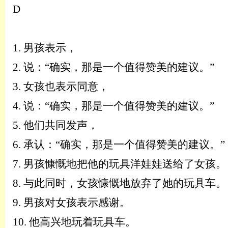
D
1. 男孩表示，
2. 说：“确实，那是一个值得赞美的建议。”
3. 女孩也表示同意，
4. 说：“确实，那是一个值得赞美的建议。”
5. 他们共同发声，
6. 承认：“确实，那是一个值得赞美的建议。”
7. 男孩慷慨地把他的玩具洋娃娃送给了女孩。
8. 与此同时，女孩慷慨地放弃了她的玩具车。
9. 男孩对女孩表示感谢。
10. 他高兴地玩着玩具车。