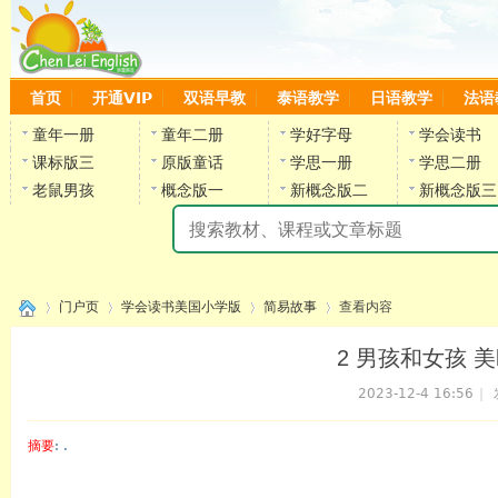
首页
开通VIP
双语早教
泰语教学
日语教学
法语
童年一册
童年二册
学好字母
学会读书
课标版三
原版童话
学思一册
学思二册
老鼠男孩
概念版一
新概念版二
新概念版三
陈
门户页
学会读书美国小学版
简易故事
查看内容
2 男孩和女孩 美k
2023-12-4 16:56
|
›
›
›
›
摘要
: .
陈雷