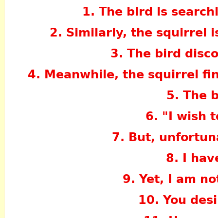
1. The bird is search
2. Similarly, the squirrel 
3. The bird disco
4. Meanwhile, the squirrel fi
5. The 
6. "I wish t
7. But, unfortun
8. I hav
9. Yet, I am not
10. You desir