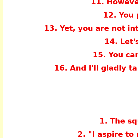
11. However
12. You 
13. Yet, you are not in
14. Let'
15. You ca
16. And I'll gladly t
1. The sq
2. "I aspire to