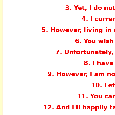
3. Yet, I do no
4. I curre
5. However, living in
6. You wish 
7. Unfortunately,
8. I have
9. However, I am not
10. Le
11. You ca
12. And I'll happily 