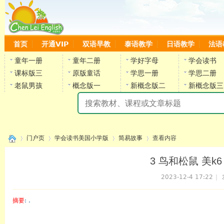
首页
开通VIP
双语早教
泰语教学
日语教学
法语
童年一册
童年二册
学好字母
学会读书
课标版三
原版童话
学思一册
学思二册
老鼠男孩
概念版一
新概念版二
新概念版三
陈
门户页
学会读书美国小学版
简易故事
查看内容
3 鸟和松鼠 美k
2023-12-4 17:22
|
›
›
›
›
摘要
: .
陈雷