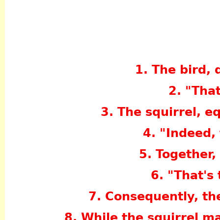
1. The bird, 
2. "Tha
3. The squirrel, e
4. "Indeed,
5. Together,
6. "That's
7. Consequently, th
8. While the squirrel ma