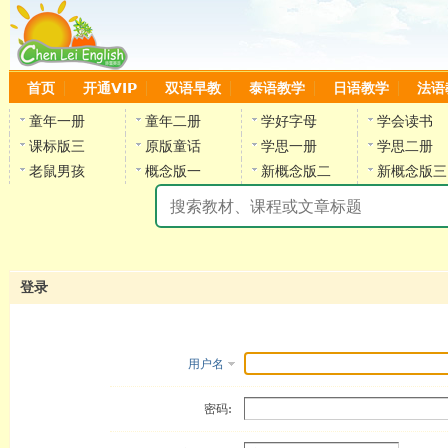
首页
开通VIP
双语早教
泰语教学
日语教学
法语
童年一册
童年二册
学好字母
学会读书
课标版三
原版童话
学思一册
学思二册
老鼠男孩
概念版一
新概念版二
新概念版三
陈
登录
用户名
密码: