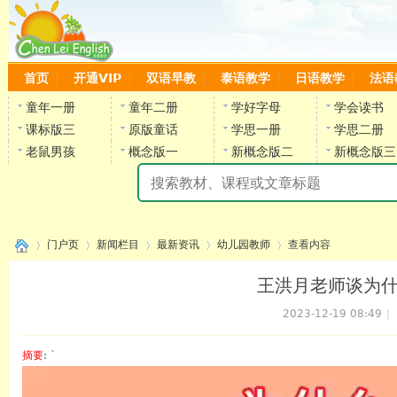
首页
开通VIP
双语早教
泰语教学
日语教学
法语
童年一册
童年二册
学好字母
学会读书
课标版三
原版童话
学思一册
学思二册
老鼠男孩
概念版一
新概念版二
新概念版三
陈
门户页
新闻栏目
最新资讯
幼儿园教师
查看内容
王洪月老师谈为
2023-12-19 08:49
|
›
›
›
›
›
摘要
: `
陈雷