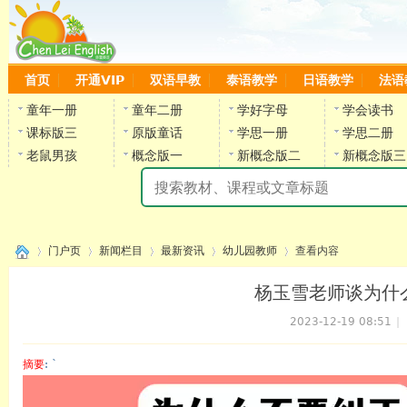
首页
开通VIP
双语早教
泰语教学
日语教学
法语
童年一册
童年二册
学好字母
学会读书
课标版三
原版童话
学思一册
学思二册
老鼠男孩
概念版一
新概念版二
新概念版三
陈
门户页
新闻栏目
最新资讯
幼儿园教师
查看内容
杨玉雪老师谈为什
2023-12-19 08:51
|
›
›
›
›
›
摘要
: `
陈雷