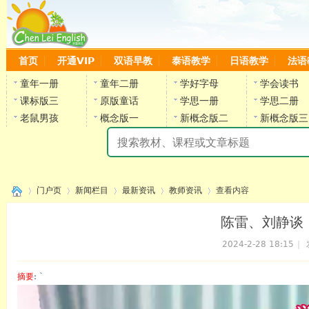
首页
开通VIP
双语早教
泰语教学
日语教学
法语
童年一册
童年二册
学好字母
学会读书
课标版三
原版童话
学思一册
学思二册
老鼠男孩
概念版一
新概念版二
新概念版三
陈
门户页
新闻栏目
最新资讯
教师资讯
查看内容
陈雷、刘静谈
2024-2-28 18:15
|
›
›
›
›
›
摘要
: `
陈雷