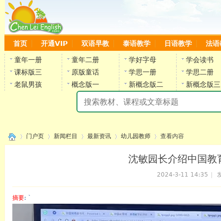
首页
开通VIP
双语早教
泰语教学
日语教学
法语
童年一册
童年二册
学好字母
学会读书
课标版三
原版童话
学思一册
学思二册
老鼠男孩
概念版一
新概念版二
新概念版三
陈
门户页
新闻栏目
最新资讯
幼儿园教师
查看内容
沈敏园长介绍中国教
2024-3-11 14:35
|
发
›
›
›
›
›
摘要
: `
陈雷