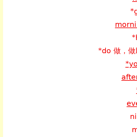
*
morn
*
*do 做，
*y
aft
ev
n
m