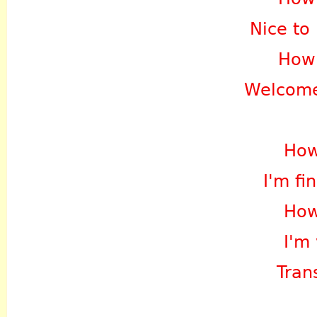
Nice to
How
Welcome
How
I'm fi
How
I'm
Tran