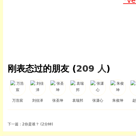
*v
刚表态过的朋友 (
209 人
)
万浩宸
刘佳泽
张圣坤
袁瑞邦
张潇心
朱俊坤
赵
下一篇：
2你是谁？ (2分钟)