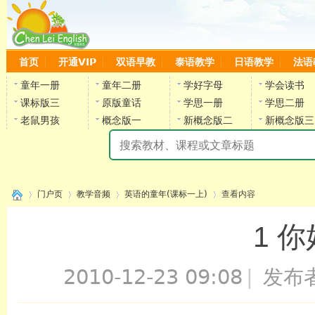
首页
开通VIP
双语早教
泰语教学
日语教学
法语
童年一册
童年二册
学好字母
学会读书
课标版三
原版童话
学思一册
学思二册
老鼠男孩
概念版一
新概念版二
新概念版三
陈
门户页
教学音频
英语的童年(课标一上)
查看内容
1 你
›
›
›
›
2010-12-23 09:08
|
发布
陈雷