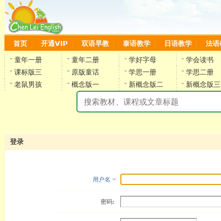
首页
开通VIP
双语早教
泰语教学
日语教学
法语
童年一册
童年二册
学好字母
学会读书
课标版三
原版童话
学思一册
学思二册
老鼠男孩
概念版一
新概念版二
新概念版三
陈
登录
用户名
密码: