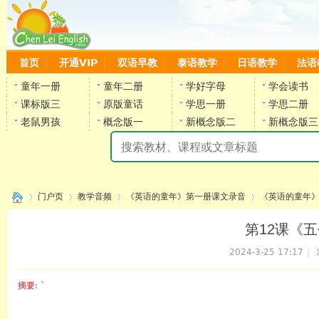
首页
开通VIP
双语早教
泰语教学
日语教学
法语
童年一册
童年二册
学好字母
学会读书
课标版三
原版童话
学思一册
学思二册
老鼠男孩
概念版一
新概念版二
新概念版三
陈
门户页
教学音频
《英语的童年》第一册课文录音
《英语的童年》
第12课《五个
2024-3-25 17:17
|
›
›
›
›
摘要
: `
陈雷