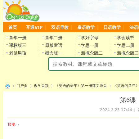
首页
开通VIP
双语早教
泰语教学
日语教学
法语
童年一册
童年二册
学好字母
学会读书
课标版三
原版童话
学思一册
学思二册
老鼠男孩
概念版一
新概念版二
新概念版三
陈
门户页
教学音频
《英语的童年》第一册课文录音
《英语的童年》
第6课 
2024-3-25 17:44
|
›
›
›
›
摘要
: ·
陈雷