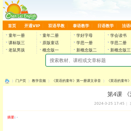
首页
开通VIP
双语早教
泰语教学
日语教学
法语
童年一册
童年二册
学好字母
学会读书
课标版三
原版童话
学思一册
学思二册
老鼠男孩
概念版一
新概念版二
新概念版三
陈
门户页
教学音频
《英语的童年》第一册课文录音
《英语的童年》
第4课 《
2024-3-25 17:45
|
›
›
›
›
摘要
: ·
陈雷