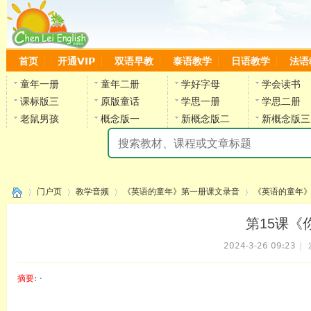
首页
开通VIP
双语早教
泰语教学
日语教学
法语
童年一册
童年二册
学好字母
学会读书
课标版三
原版童话
学思一册
学思二册
老鼠男孩
概念版一
新概念版二
新概念版三
陈
门户页
教学音频
《英语的童年》第一册课文录音
《英语的童年》
第15课《你
2024-3-26 09:23
|
›
›
›
›
摘要
: ·
陈雷