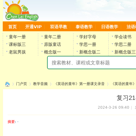
首页
开通VIP
双语早教
泰语教学
日语教学
法语
童年一册
童年二册
学好字母
学会读书
课标版三
原版童话
学思一册
学思二册
老鼠男孩
概念版一
新概念版二
新概念版三
陈
门户页
教学音频
《英语的童年》第一册课文录音
《英语的童年》
复习21
2024-3-26 09:40
|
›
›
›
›
摘要
: ·
陈雷