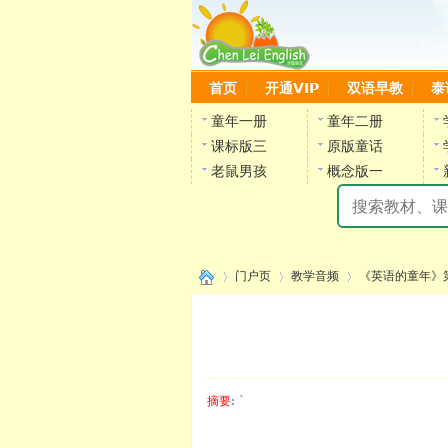
首页
开通VIP
双语早教
泰
童年一册
童年二册
课标版三
原版童话
老鼠男孩
概念版一
门户页
教学音频
《英语的童年》
›
›
›
摘要
: `
陈雷