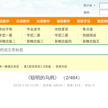
用户名
密码
语教学
日语教学
法语教学
德语教学
西班牙语
雅思阅
学好字母
学会读书
传统童谣
鲁滨逊
学思一册
学思二册
学思三册
初级阅读
新概念版二
新概念版三
新概念版四
新概念版五
搜索教材和课程
陈雷英语副网站
第一册课文录音
童1双语录音1.5倍速
查看内容
《聪明的乌鸦》 （2/484）
2024-3-26 11:09
|
发布者:
admin
|
查看:
616
|
评论: 0
›
›