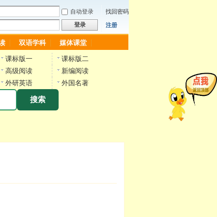
自动登录
找回密码
登录
注册
读
双语学科
媒体课堂
课标版一
课标版二
高级阅读
新编阅读
外研英语
外国名著
搜索