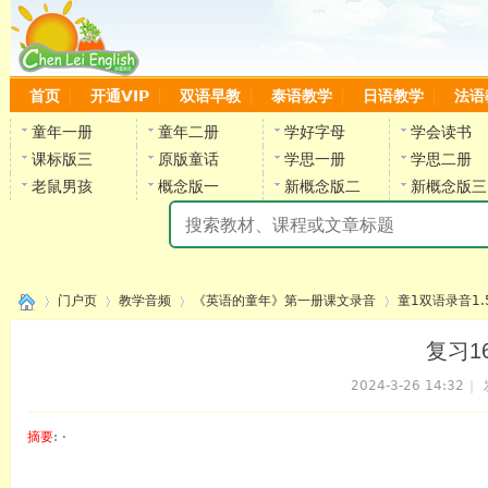
首页
开通VIP
双语早教
泰语教学
日语教学
法语
童年一册
童年二册
学好字母
学会读书
课标版三
原版童话
学思一册
学思二册
老鼠男孩
概念版一
新概念版二
新概念版三
陈
门户页
教学音频
《英语的童年》第一册课文录音
童1双语录音1.
复习16
2024-3-26 14:32
|
›
›
›
›
摘要
: ·
陈雷