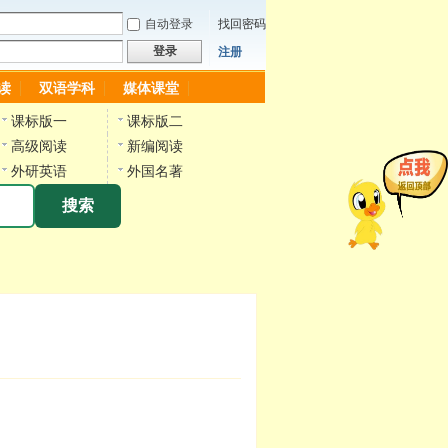
自动登录
找回密码
登录
注册
读
双语学科
媒体课堂
课标版一
课标版二
高级阅读
新编阅读
外研英语
外国名著
搜索