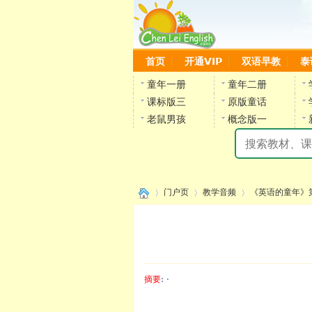
首页
开通VIP
双语早教
泰
童年一册
童年二册
课标版三
原版童话
老鼠男孩
概念版一
门户页
教学音频
《英语的童年》
›
›
›
摘要
: ·
陈雷