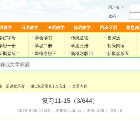
用户名
密码
语教学
日语教学
法语教学
德语教学
西班牙语
雅思阅
学好字母
学会读书
传统童谣
鲁滨逊
学思一册
学思二册
学思三册
初级阅读
新概念版二
新概念版三
新概念版四
新概念版五
搜索教材和课程
陈雷英语副网站
第一册课文录音
童1双语录音1.5倍速
查看内容
复习11-15（3/644）
2024-3-26 14:33
|
发布者:
admin
|
查看:
568
|
评论: 0
›
›