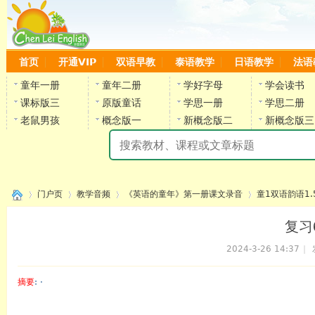
首页
开通VIP
双语早教
泰语教学
日语教学
法语
童年一册
童年二册
学好字母
学会读书
课标版三
原版童话
学思一册
学思二册
老鼠男孩
概念版一
新概念版二
新概念版三
陈
门户页
教学音频
《英语的童年》第一册课文录音
童1双语韵语1.
复习6
2024-3-26 14:37
|
›
›
›
›
摘要
: ·
陈雷