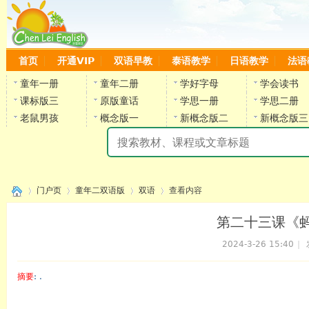
首页
开通VIP
双语早教
泰语教学
日语教学
法语
童年一册
童年二册
学好字母
学会读书
课标版三
原版童话
学思一册
学思二册
老鼠男孩
概念版一
新概念版二
新概念版三
陈
门户页
童年二双语版
双语
查看内容
第二十三课《蚂蚁
2024-3-26 15:40
|
›
›
›
›
摘要
: .
陈雷