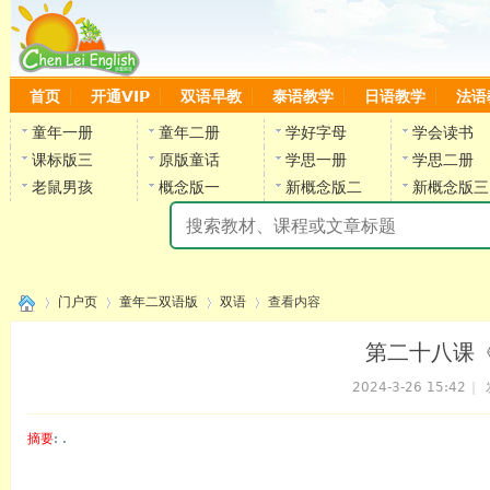
首页
开通VIP
双语早教
泰语教学
日语教学
法语
童年一册
童年二册
学好字母
学会读书
课标版三
原版童话
学思一册
学思二册
老鼠男孩
概念版一
新概念版二
新概念版三
陈
门户页
童年二双语版
双语
查看内容
第二十八课《驴
2024-3-26 15:42
|
›
›
›
›
摘要
: .
陈雷