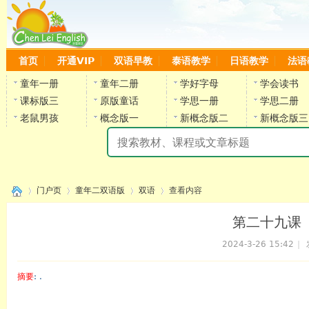
首页
开通VIP
双语早教
泰语教学
日语教学
法语
童年一册
童年二册
学好字母
学会读书
课标版三
原版童话
学思一册
学思二册
老鼠男孩
概念版一
新概念版二
新概念版三
陈
门户页
童年二双语版
双语
查看内容
第二十九课《
2024-3-26 15:42
|
›
›
›
›
摘要
: .
陈雷